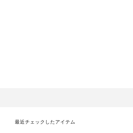
media
8
in
modal
最近チェックしたアイテム