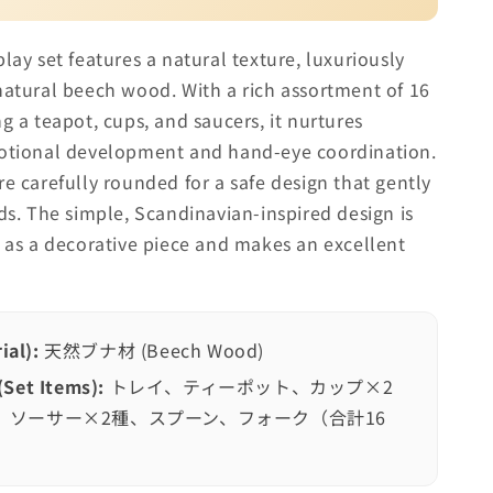
lay set features a natural texture, luxuriously
natural beech wood. With a rich assortment of 16
g a teapot, cups, and saucers, it nurtures
motional development and hand-eye coordination.
re carefully rounded for a safe design that gently
nds. The simple, Scandinavian-inspired design is
l as a decorative piece and makes an excellent
al):
天然ブナ材 (Beech Wood)
et Items):
トレイ、ティーポット、カップ×2
、ソーサー×2種、スプーン、フォーク（合計16