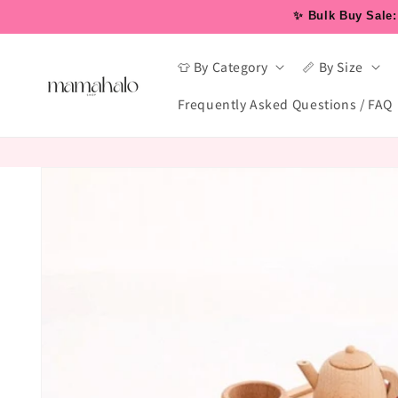
Skip to
✨ Bulk Buy Sale: 
content
👕 By Category
📏 By Size
Frequently Asked Questions / FAQ
Skip to
product
information