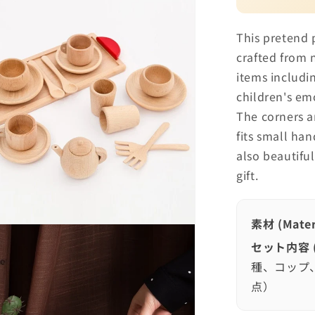
This pretend p
crafted from 
items includin
children's e
The corners a
fits small ha
also beautifu
gift.
素材 (Materi
セット内容 (S
種、コップ
点）