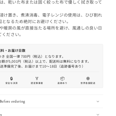
は、乾いた布または固く絞った布で優しく拭き取って
浸け置き、煮沸消毒、電子レンジの使用は、ひび割れ
因となるため絶対にお避けください。
や暖房の風が直接当たる場所を避け、風通しの良い日
てください。
への送料・お届け日数
き 全国一律 700円（税込）となります。
金額が5,001円（税込）以上で、配送料は無料になります。
発送準備完了後、お届けまで10〜18日（追跡番号あり）
🔒
🏅
📦
🌐
安全な決済
認定事業者
追跡あり
世界各国配送
Before ordering
es