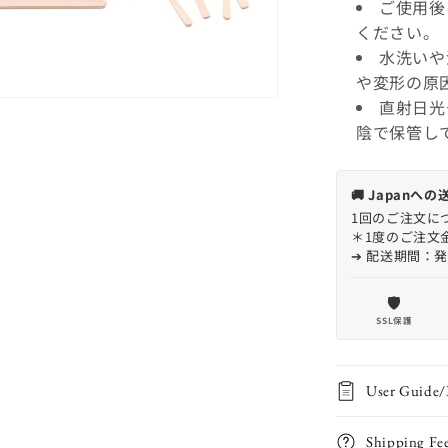
ご使用後
ください。
水洗いや
や変形の原
直射日光
陰で保管し
🚚 Japan
1回のご注文につ
＊1度のご注文
➔ 配送期間：
🛡️
SSL保護
User Guide/
Shipping Fe