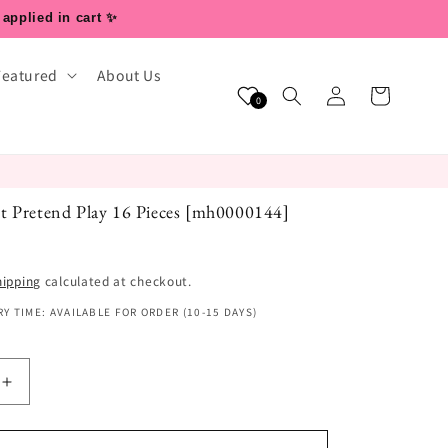
 applied in cart ✨
Featured
About Us
Log
Cart
0
in
t Pretend Play 16 Pieces [mh0000144]
hipping
calculated at checkout.
Y TIME: AVAILABLE FOR ORDER (10-15 DAYS)
Increase
quantity
for