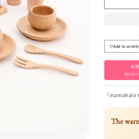
Wooden
Tea
Set
Pretend
Play
16
Pieces
Add to wishli
[mh000014
お好
組み合わ
『mamahal
The warm