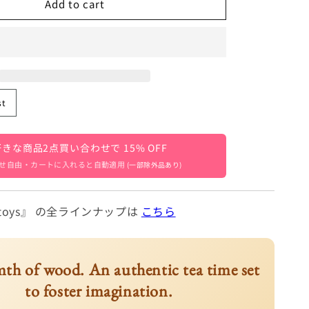
Add to cart
Wooden
Tea
Set
Pretend
Play
16
Pieces
st
4]
[mh0000144]
きな商品2点買い合わせで 15% OFF
せ自由・カートに入れると自動適用
(一部除外品あり)
o toys』 の全ラインナップは
こちら
th of wood. An authentic tea time set
to foster imagination.